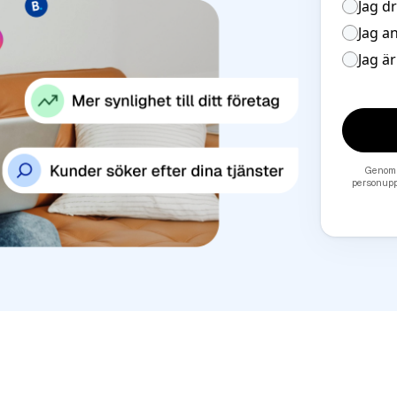
Jag d
Jag a
Jag ä
Genom 
personupp