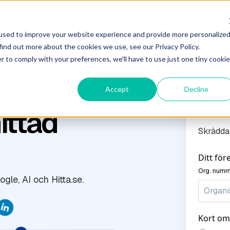
r
used to improve your website experience and provide more personalize
find out more about the cookies we use, see our Privacy Policy.
r to comply with your preferences, we'll have to use just one tiny cookie
68%
fler
Accept
Decline
Få gr
ittad
föret
Skräddar
Ditt fö
Org. numme
gle, AI och Hitta.se.
Kort om