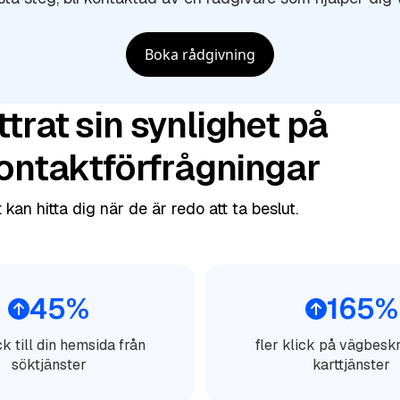
Boka rådgivning
trat sin synlighet på
kontaktförfrågningar
 kan hitta dig när de är redo att ta beslut.
45%
165%
ick till din hemsida från
fler klick på vägbeskr
söktjänster
karttjänster