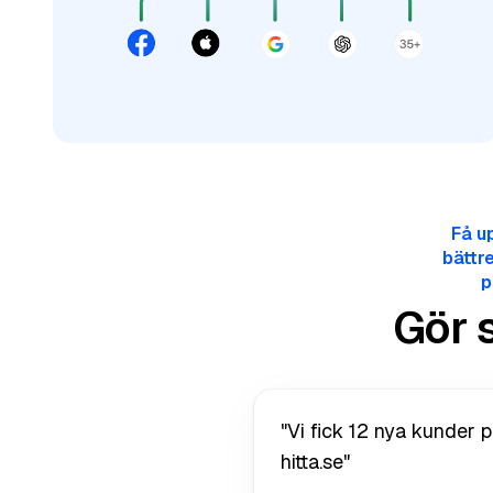
Få u
bättr
p
Gör 
"Vi fick 12 nya kunder
hitta.se"