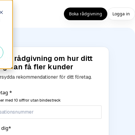
Boka rådgivning
Logga in
d
atis rådgivning om hur ditt
ag kan få fler kunder
sydda rekommendationer för ditt företag.
retag
*
r med 10 siffror utan bindestreck
 dig
*