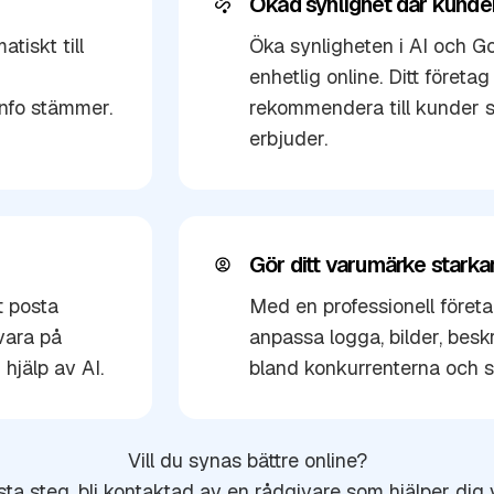
Ökad synlighet där kunde
tiskt till
Öka synligheten i AI och Go
enhetlig online. Ditt företag 
info stämmer.
rekommendera till kunder s
erbjuder.
Gör ditt varumärke starka
t posta
Med en professionell företa
vara på
anpassa logga, bilder, beskr
jälp av AI.
bland konkurrenterna och se
Vill du synas bättre online?
ta steg, bli kontaktad av en rådgivare som hjälper dig 