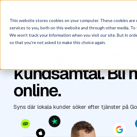
Hem
Våra tjänster
Testa din synlighet
Prise
This website stores cookies on your computer. These cookies are 
services to you, both on this website and through other media. To 
We won't track your information when you visit our site. But in orde
so that you're not asked to make this choice again.
Företag har fått
kundsamtal. Bli h
online.
Syns där lokala kunder söker efter tjänster på Goo