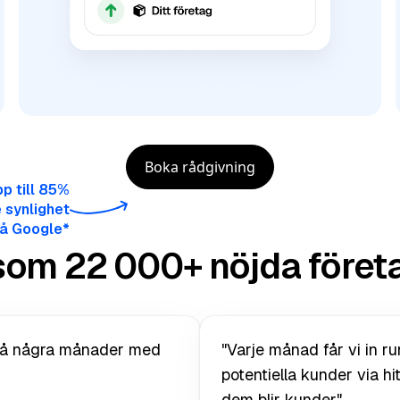
Boka rådgivning
pp till 85%
e synlighet
å Google*
som 22 000+ nöjda föret
 på några månader med
"Varje månad får vi in ru
potentiella kunder via hit
dem blir kunder"