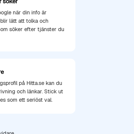
r söker
ogle när din info är
blir lätt att tolka och
om söker efter tjänster du
re
gsprofil på Hitta.se kan du
ivning och länkar. Stick ut
s som ett seriöst val.
vidare.